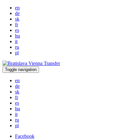
en
de
sk
fr
es
hu
it
ru
pl
Toggle navigation
en
de
sk
fr
es
hu
it
ru
pl
Facebook